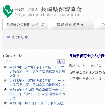
お知らせ一覧
長崎県保育士求人求職
Prev
Next
題名のことについては
令和 8年 4月28日 令和7年度「オープ
ン保育所（園）見学会実施状況報告第
長崎県こども未来課の
２報
ご不明の点等ございま
令和 8年 4月27日 令和7年度「オープ
ン保育所（園）見学会実施状況報告
令和 8年 4月 3日 長崎県保育士求人求
職サイト「保いっぷ」の管理運営につ
いて
令和 7年10月17日 11月「子育て支援