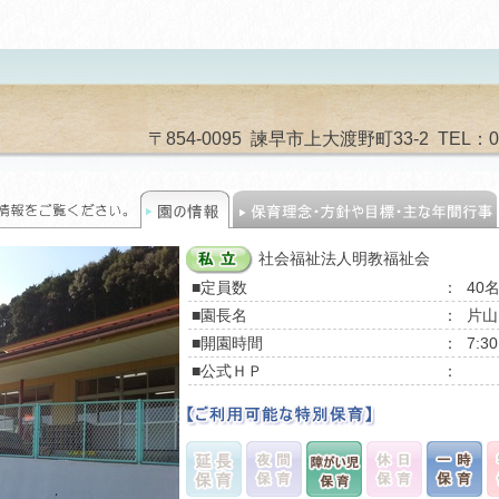
〒854-0095 諫早市上大渡野町33-2 TEL：0957
社会福祉法人明教福祉会
■定員数
：
40
■園長名
：
片山
■開園時間
：
7:3
■公式ＨＰ
：