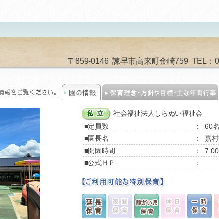
〒859-0146 諫早市高来町金崎759 TEL：0957
社会福祉法人しらぬい福祉会
■定員数
：
60
■園長名
：
嘉村
■開園時間
：
7:0
■公式ＨＰ
：