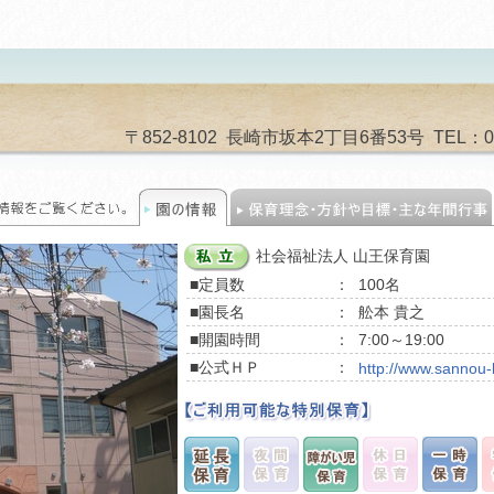
〒852-8102 長崎市坂本2丁目6番53号 TEL：095-
社会福祉法人 山王保育園
■定員数
：
100名
■園長名
：
舩本 貴之
■開園時間
：
7:00～19:00
■公式ＨＰ
：
http://www.sannou-