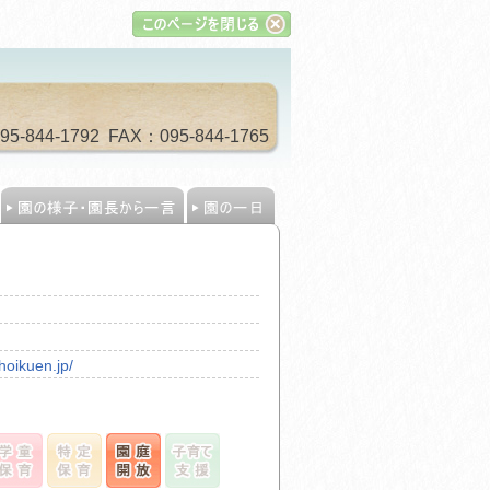
844-1792 FAX：095-844-1765
hoikuen.jp/