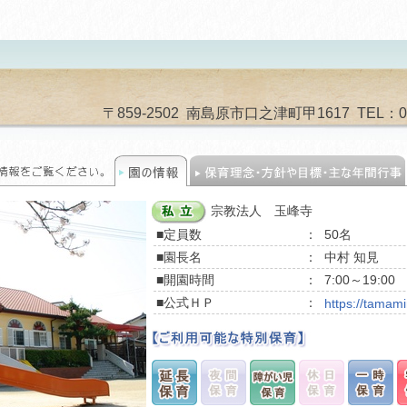
〒859-2502 南島原市口之津町甲1617 TEL：0957
宗教法人 玉峰寺
■定員数
：
50名
■園長名
：
中村 知見
■開園時間
：
7:00～19:00
■公式ＨＰ
：
https://tamam