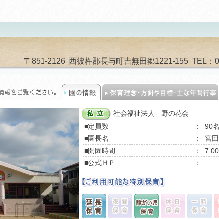
〒851-2126 西彼杵郡長与町吉無田郷1221-155 TEL：095-
社会福祉法人 野の花会
■定員数
：
90
■園長名
：
宮田
■開園時間
：
7:0
■公式ＨＰ
：