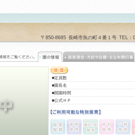
〒850-8685 長崎市魚の町４番１号 TEL：095-8
■定員数
■園長名
■開園時間
■公式ＨＰ