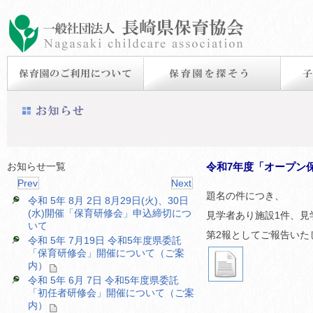
お知らせ一覧
令和7年度「オープン
Prev
Next
題名の件につき、
令和 5年 8月 2日 8月29日(火)、30日
(水)開催「保育研修会」申込締切につ
見学者あり施設1件、見
いて
第2報としてご報告いた
令和 5年 7月19日 令和5年度県委託
「保育研修会」開催について（ご案
内）
令和 5年 6月 7日 令和5年度県委託
「初任者研修会」開催について（ご案
内）