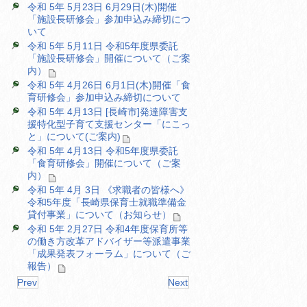
令和 5年 5月23日 6月29日(木)開催
「施設長研修会」参加申込み締切につ
いて
令和 5年 5月11日 令和5年度県委託
「施設長研修会」開催について（ご案
内）
令和 5年 4月26日 6月1日(木)開催「食
育研修会」参加申込み締切について
令和 5年 4月13日 [長崎市]発達障害支
援特化型子育て支援センター「にこっ
と」について(ご案内)
令和 5年 4月13日 令和5年度県委託
「食育研修会」開催について（ご案
内）
令和 5年 4月 3日 《求職者の皆様へ》
令和5年度「長崎県保育士就職準備金
貸付事業」について（お知らせ）
令和 5年 2月27日 令和4年度保育所等
の働き方改革アドバイザー等派遣事業
「成果発表フォーラム」について（ご
報告）
Prev
Next