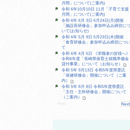
月間」について(ご案内)
令和 6年10月10日 11月「子育て支援
月間」について(ご案内)
令和 6年 6月 3日 6月24日(月)開催
「施設長研修会」参加申込み締切に
いて(お知らせ)
令和 6年 5月 9日 5月23日(木)開催
「食育研修会」参加申込み締切につ
て
令和 6年 4月 5日 《求職者の皆様へ》
令和6年度「長崎県保育士就職準備金
貸付事業」について（お知らせ）
令和 5年 9月13日 令和5年度県委託
「保健研修会」開催について（ご案
内）
令和 5年 8月 8日 令和5年度県委託
「主任・主幹研修会」開催について
（ご案内）
Prev
Next