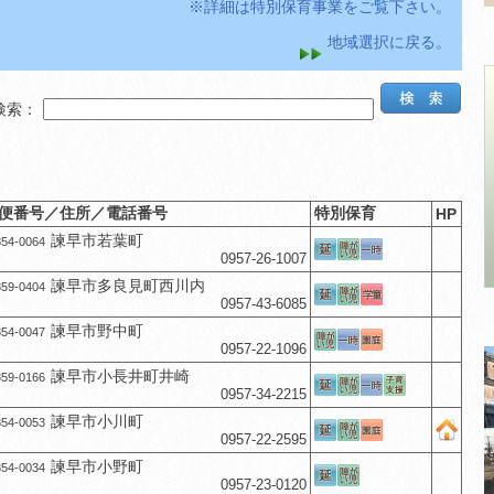
※詳細は特別保育事業をご覧下さい。
地域選択に戻る。
検索：
便番号／住所／電話番号
特別保育
HP
諫早市若葉町
54-0064
0957-26-1007
諫早市多良見町西川内
59-0404
0957-43-6085
諫早市野中町
54-0047
0957-22-1096
諫早市小長井町井崎
59-0166
0957-34-2215
諫早市小川町
54-0053
0957-22-2595
諫早市小野町
54-0034
0957-23-0120