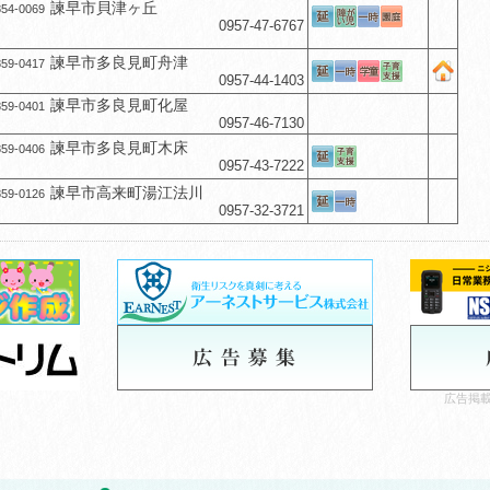
諫早市貝津ヶ丘
54-0069
0957-47-6767
諫早市多良見町舟津
59-0417
0957-44-1403
諫早市多良見町化屋
59-0401
0957-46-7130
諫早市多良見町木床
59-0406
0957-43-7222
諫早市高来町湯江法川
59-0126
0957-32-3721
広告掲