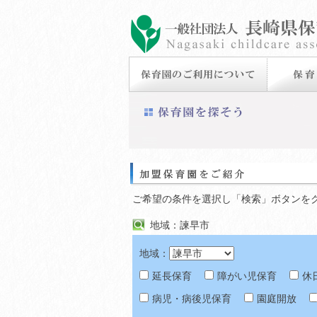
ご希望の条件を選択し「検索」ボタンを
地域：諫早市
地域：
延長保育
障がい児保育
休
病児・病後児保育
園庭開放